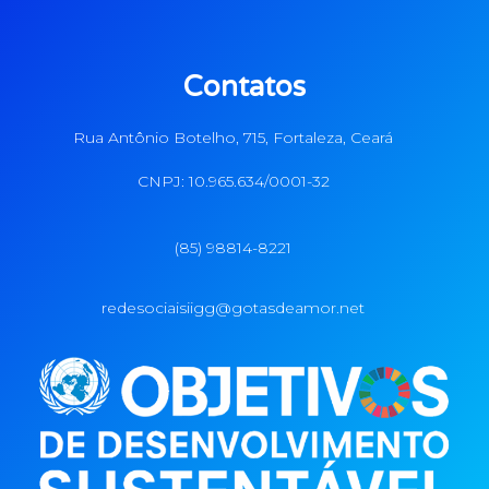
Contatos
Rua Antônio Botelho, 715, Fortaleza, Ceará
CNPJ: 10.965.634/0001-32
(85) 98814-8221
redesociaisiigg@gotasdeamor.net