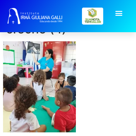
galeria2025_mar_con
creche (4)