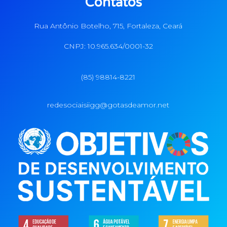
Contatos
Rua Antônio Botelho, 715, Fortaleza, Ceará
CNPJ: 10.965.634/0001-32
(85) 98814-8221
redesociaisiigg@gotasdeamor.net