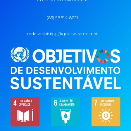
(85) 98814-8221
redesociaisiigg@gotasdeamor.net