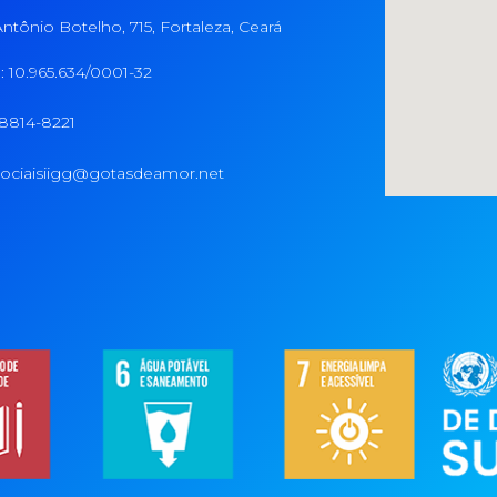
ntônio Botelho, 715, Fortaleza, Ceará
 10.965.634/0001-32
98814-8221
ociaisiigg@gotasdeamor.net