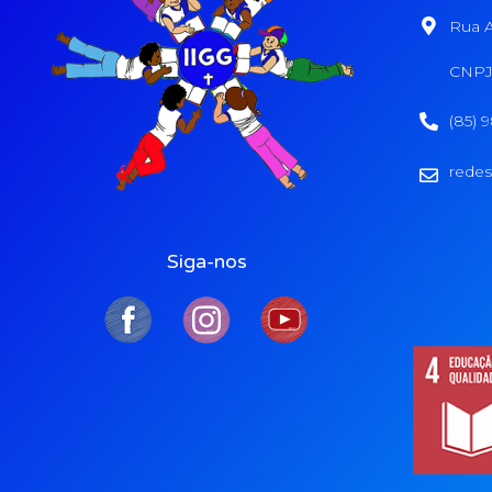
Rua A
CNPJ:
(85) 
redes
Siga-nos