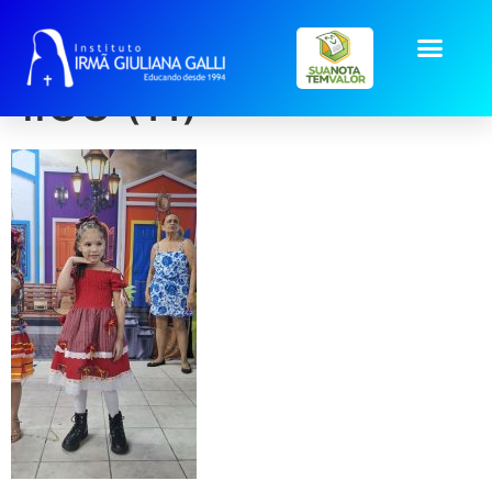
galeria2025_Jun_Arra
IIGG (11)