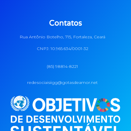
Contatos
Rua Antônio Botelho, 715, Fortaleza, Ceará
CNPJ: 10.965.634/0001-32
(85) 98814-8221
redesociaisiigg@gotasdeamor.net