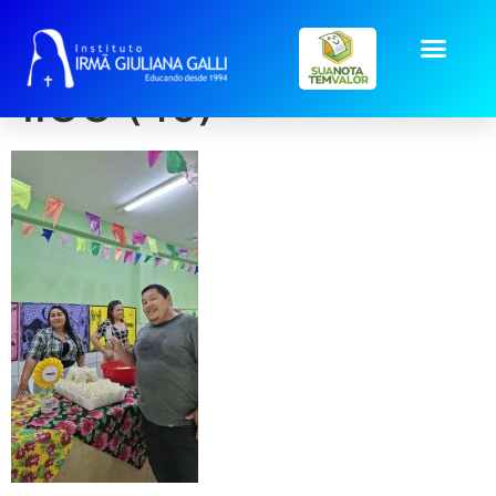
galeria2025_Jun_Arra
IIGG (49)