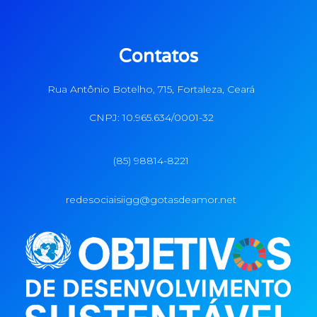
Contatos
Rua Antônio Botelho, 715, Fortaleza, Ceará
CNPJ: 10.965.634/0001-32
(85) 98814-8221
redesociaisiigg@gotasdeamor.net