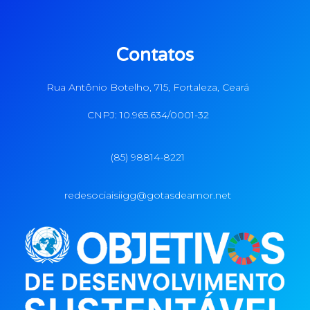
Contatos
Rua Antônio Botelho, 715, Fortaleza, Ceará
CNPJ: 10.965.634/0001-32
(85) 98814-8221
redesociaisiigg@gotasdeamor.net