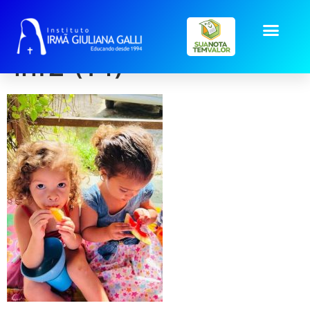
galeria2025_jul_piqu
inf2 (14)