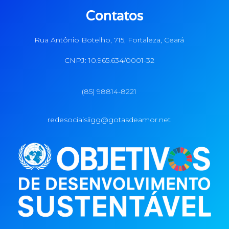
Contatos
Rua Antônio Botelho, 715, Fortaleza, Ceará
CNPJ: 10.965.634/0001-32
(85) 98814-8221
redesociaisiigg@gotasdeamor.net