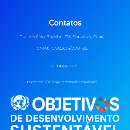
Contatos
Rua Antônio Botelho, 715, Fortaleza, Ceará
CNPJ: 10.965.634/0001-32
(85) 98814-8221
redesociaisiigg@gotasdeamor.net