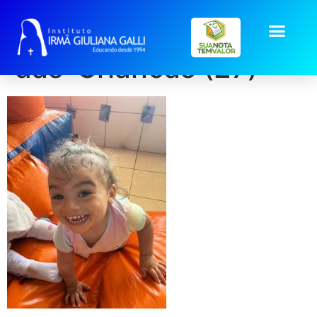
galeria2025_out_Dia-
das-Criancas (27)