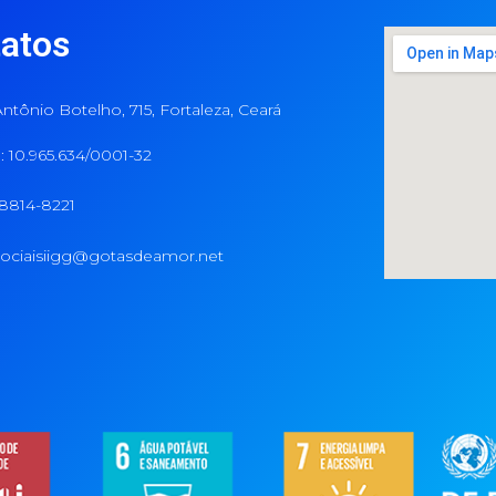
atos
ntônio Botelho, 715, Fortaleza, Ceará
 10.965.634/0001-32
98814-8221
ociaisiigg@gotasdeamor.net