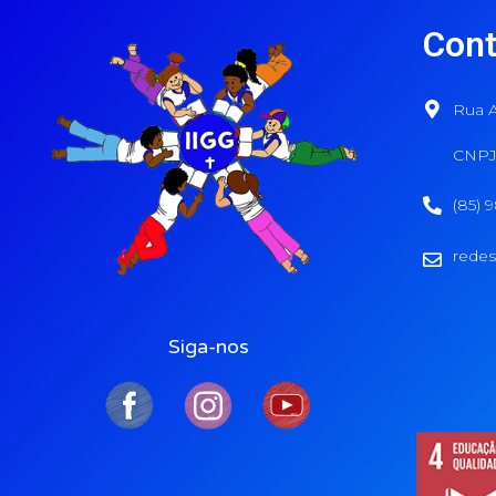
Cont
Rua A
CNPJ:
(85) 
redes
Siga-nos