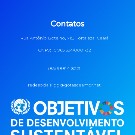
Contatos
Rua Antônio Botelho, 715, Fortaleza, Ceará
CNPJ: 10.965.634/0001-32
(85) 98814-8221
redesociaisiigg@gotasdeamor.net