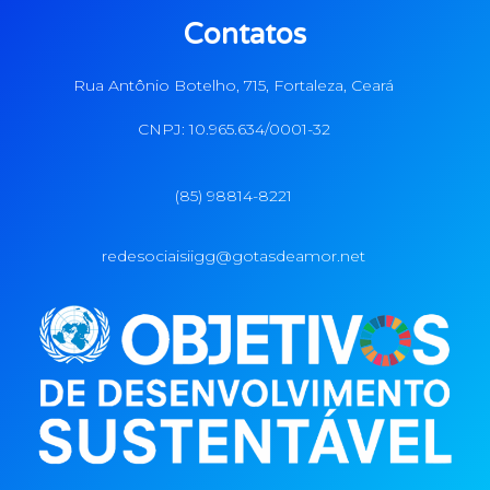
Contatos
Rua Antônio Botelho, 715, Fortaleza, Ceará
CNPJ: 10.965.634/0001-32
(85) 98814-8221
redesociaisiigg@gotasdeamor.net