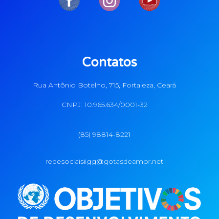
Contatos
Rua Antônio Botelho, 715, Fortaleza, Ceará
CNPJ: 10.965.634/0001-32
(85) 98814-8221
redesociaisiigg@gotasdeamor.net