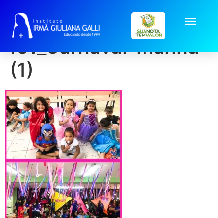
galeria2026-
fev_Carnaval-manha
(1)