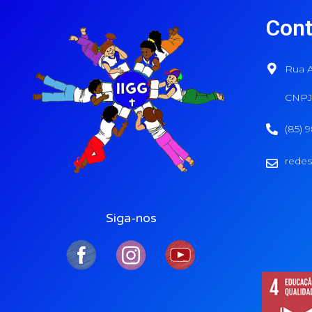
Cont
Rua A
CNPJ:
(85) 
redes
Siga-nos