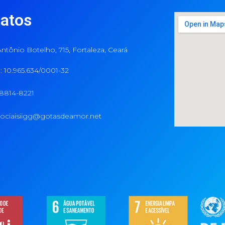
atos
ntônio Botelho, 715, Fortaleza, Ceará
 10.965.634/0001-32
98814-8221
ociaisiigg@gotasdeamor.net