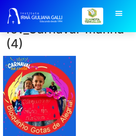
galeria2026-
fev_Carnaval-manha
(4)