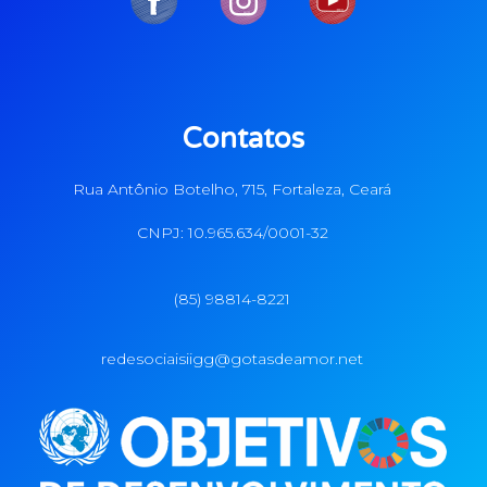
Contatos
Rua Antônio Botelho, 715, Fortaleza, Ceará
CNPJ: 10.965.634/0001-32
(85) 98814-8221
redesociaisiigg@gotasdeamor.net