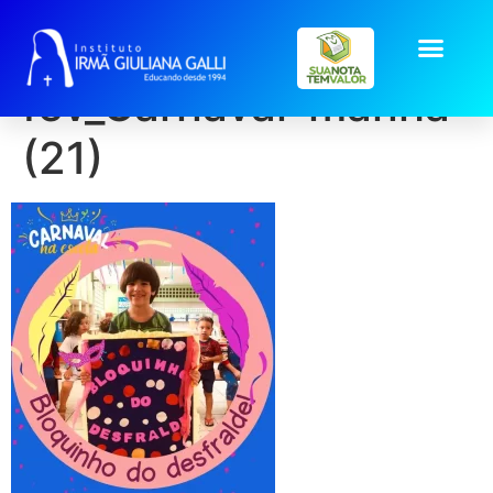
galeria2026-
fev_Carnaval-manha
(21)