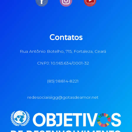
Contatos
Rua Antônio Botelho, 715, Fortaleza, Ceará
CNPJ: 10.965.634/0001-32
(85) 98814-8221
redesociaisiigg@gotasdeamor.net