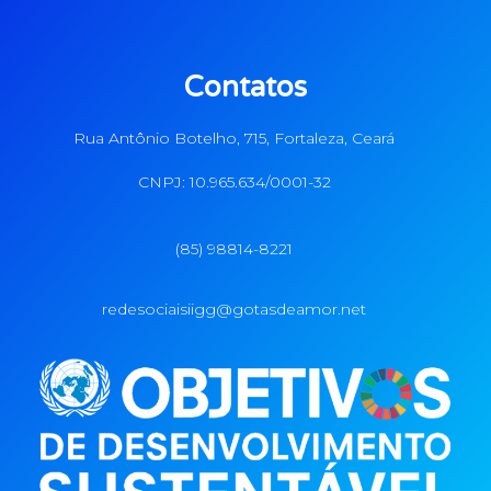
Contatos
Rua Antônio Botelho, 715, Fortaleza, Ceará
CNPJ: 10.965.634/0001-32
(85) 98814-8221
redesociaisiigg@gotasdeamor.net