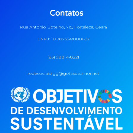
Contatos
Rua Antônio Botelho, 715, Fortaleza, Ceará
CNPJ: 10.965.634/0001-32
(85) 98814-8221
redesociaisiigg@gotasdeamor.net