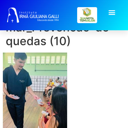
galeria2026-
mar_Prevencao-de-
quedas (10)