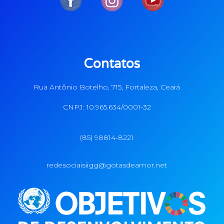
Contatos
Rua Antônio Botelho, 715, Fortaleza, Ceará
CNPJ: 10.965.634/0001-32
(85) 98814-8221
redesociaisiigg@gotasdeamor.net