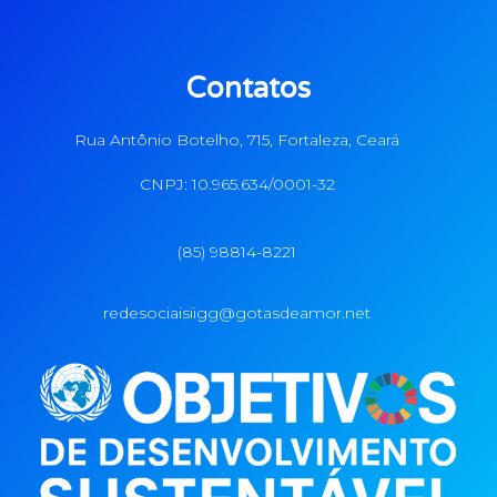
Contatos
Rua Antônio Botelho, 715, Fortaleza, Ceará
CNPJ: 10.965.634/0001-32
(85) 98814-8221
redesociaisiigg@gotasdeamor.net