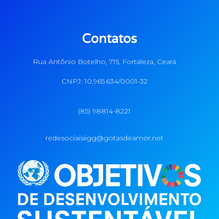
Contatos
Rua Antônio Botelho, 715, Fortaleza, Ceará
CNPJ: 10.965.634/0001-32
(85) 98814-8221
redesociaisiigg@gotasdeamor.net