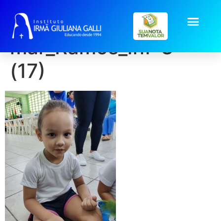
galeria2026-
mar_Ramos_Inf-3
(17)