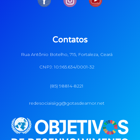
Contatos
Rua Antônio Botelho, 715, Fortaleza, Ceará
CNPJ: 10.965.634/0001-32
(85) 98814-8221
redesociaisiigg@gotasdeamor.net