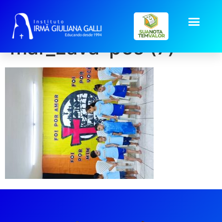
galeria2026-
mar_Lava-pes (7)