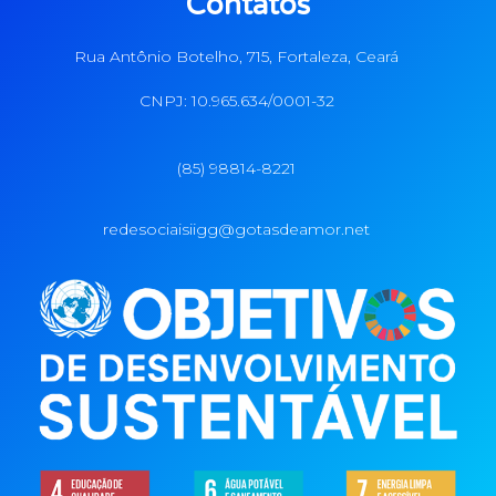
Contatos
Rua Antônio Botelho, 715, Fortaleza, Ceará
CNPJ: 10.965.634/0001-32
(85) 98814-8221
redesociaisiigg@gotasdeamor.net