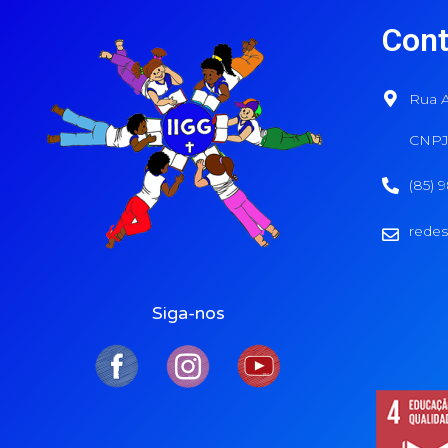
Cont
Rua A
CNPJ:
(85) 
redes
Siga-nos