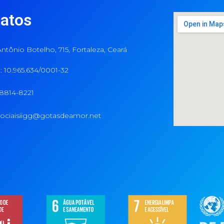
atos
ntônio Botelho, 715, Fortaleza, Ceará
 10.965.634/0001-32
98814-8221
ociaisiigg@gotasdeamor.net