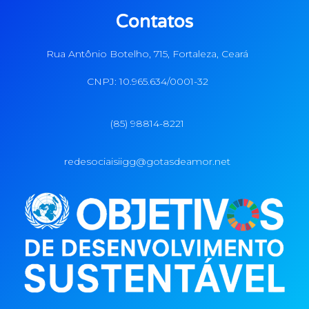
Contatos
Rua Antônio Botelho, 715, Fortaleza, Ceará
CNPJ: 10.965.634/0001-32
(85) 98814-8221
redesociaisiigg@gotasdeamor.net