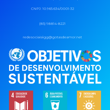
CNPJ: 10.965.634/0001-32
(85) 98814-8221
redesociaisiigg@gotasdeamor.net