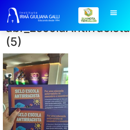
galeria2026-
abr_EscolaAntirracista
(5)