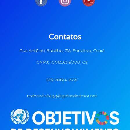
Contatos
Rua Antônio Botelho, 715, Fortaleza, Ceará
CNPJ: 10.965.634/0001-32
(85) 98814-8221
redesociaisiigg@gotasdeamor.net