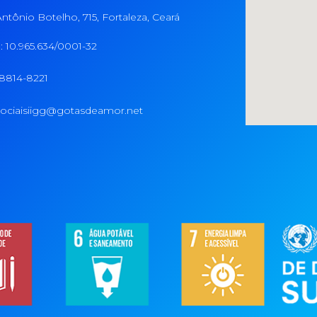
ntônio Botelho, 715, Fortaleza, Ceará
 10.965.634/0001-32
98814-8221
ociaisiigg@gotasdeamor.net