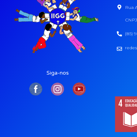
Rua A
CNPJ:
(85) 
redes
Siga-nos