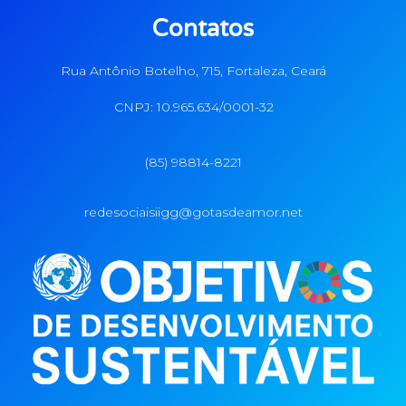
Contatos
Rua Antônio Botelho, 715, Fortaleza, Ceará
CNPJ: 10.965.634/0001-32
(85) 98814-8221
redesociaisiigg@gotasdeamor.net