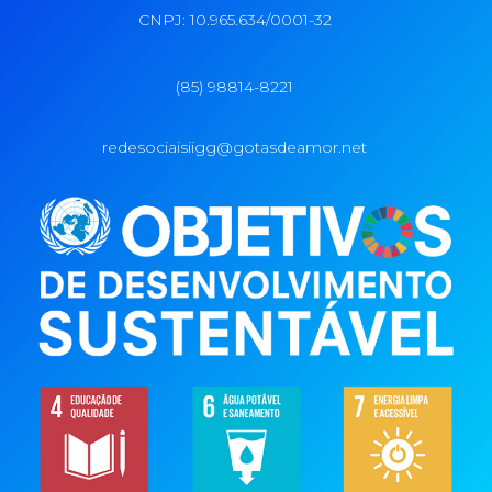
CNPJ: 10.965.634/0001-32
(85) 98814-8221
redesociaisiigg@gotasdeamor.net