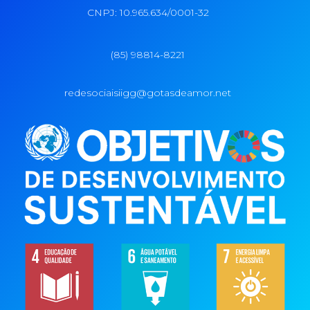
CNPJ: 10.965.634/0001-32
(85) 98814-8221
redesociaisiigg@gotasdeamor.net