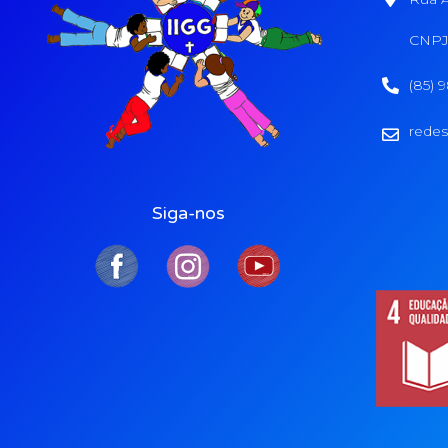
CNPJ:
(85) 
redes
Siga-nos