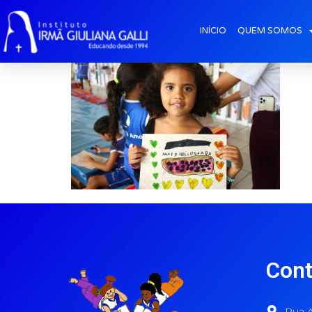
galeria-ritmo (17)
INÍCIO
QUEM SOMOS
Cont
Rua A