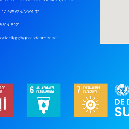
 10.965.634/0001-32
98814-8221
ociaisiigg@gotasdeamor.net