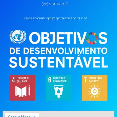
(85) 98814-8221
redesociaisiigg@gotasdeamor.net