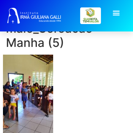
galeria2026-
maio_Coroacao-
Manha (5)