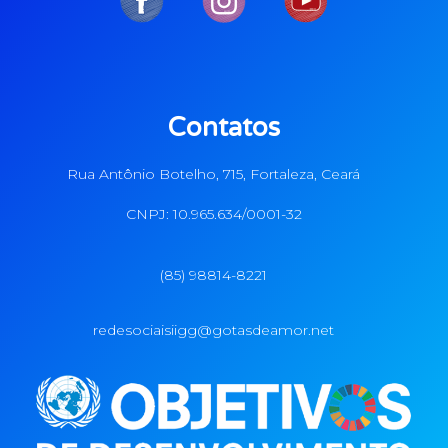
Contatos
Rua Antônio Botelho, 715, Fortaleza, Ceará
CNPJ: 10.965.634/0001-32
(85) 98814-8221
redesociaisiigg@gotasdeamor.net