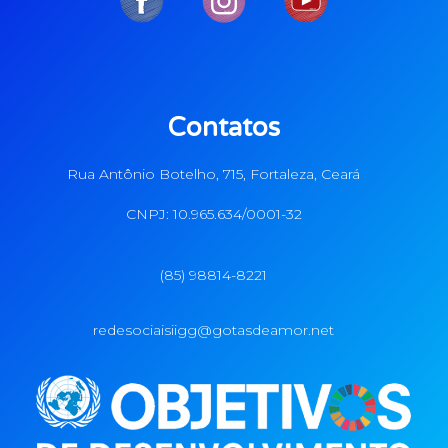
Contatos
Rua Antônio Botelho, 715, Fortaleza, Ceará
CNPJ: 10.965.634/0001-32
(85) 98814-8221
redesociaisiigg@gotasdeamor.net