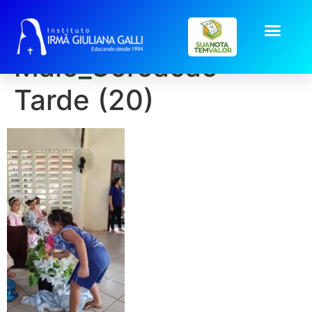
galeria2026-
Maio_Coroacao-
Tarde (20)