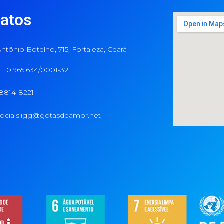
atos
ntônio Botelho, 715, Fortaleza, Ceará
 10.965.634/0001-32
98814-8221
ociaisiigg@gotasdeamor.net