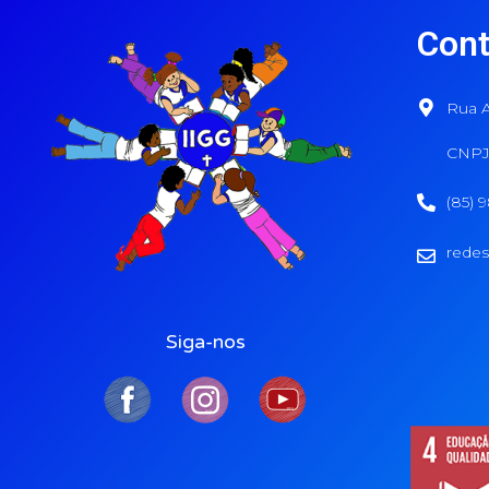
Cont
Rua A
CNPJ:
(85) 
redes
Siga-nos