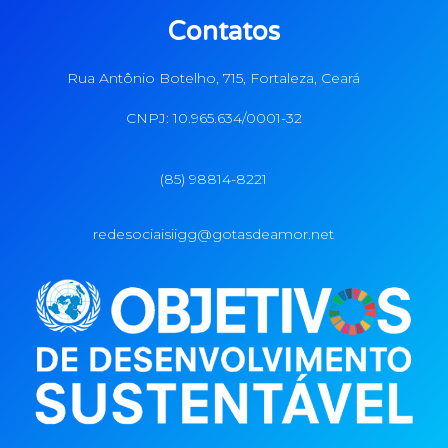
Contatos
Rua Antônio Botelho, 715, Fortaleza, Ceará
CNPJ: 10.965.634/0001-32
(85) 98814-8221
redesociaisiigg@gotasdeamor.net