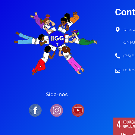
Cont
Rua A
CNPJ:
(85) 
redes
Siga-nos