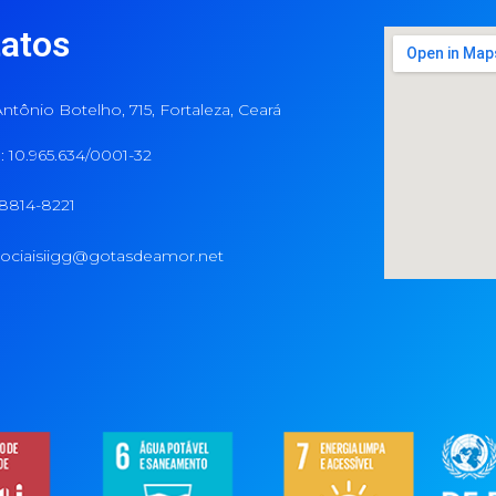
atos
ntônio Botelho, 715, Fortaleza, Ceará
 10.965.634/0001-32
98814-8221
ociaisiigg@gotasdeamor.net