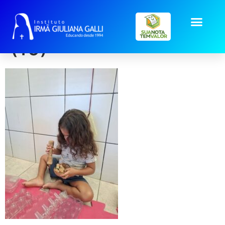
galeria2026_jul_Heuri
(10)