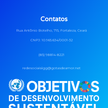
Contatos
Rua Antônio Botelho, 715, Fortaleza, Ceará
CNPJ: 10.965.634/0001-32
(85) 98814-8221
redesociaisiigg@gotasdeamor.net