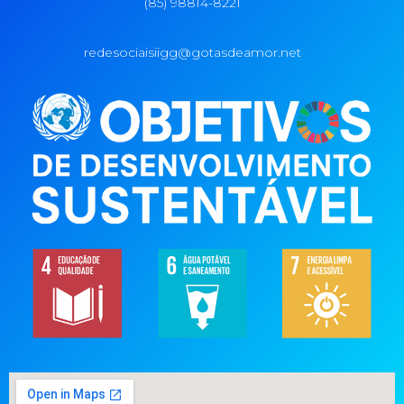
(85) 98814-8221
redesociaisiigg@gotasdeamor.net