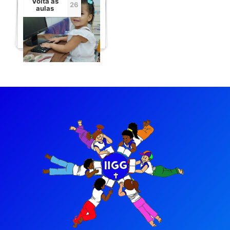
Volta às
26
aulas