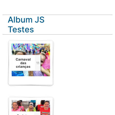
Lorem ipsum dolor sit amet, consectetur
adipiscing elit. Ut elit tellus, luctus nec
Album JS
ullamcorper mattis, pulvinar dapibus leo.
Testes
Click Here
Carnaval
das
11
crianças