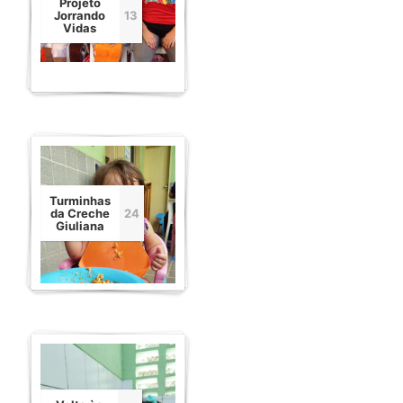
Projeto
Jorrando
13
Vidas
Turminhas
da Creche
24
Giuliana