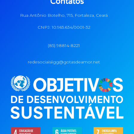
Contatos
Rua Antônio Botelho, 715, Fortaleza, Ceará
CNPJ: 10.965.634/0001-32
(85) 98814-8221
redesociaisiigg@gotasdeamor.net