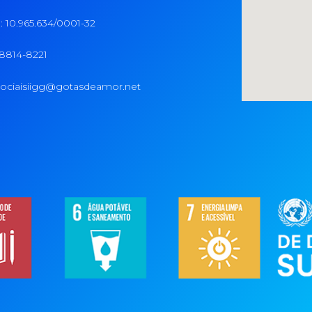
 10.965.634/0001-32
98814-8221
ociaisiigg@gotasdeamor.net