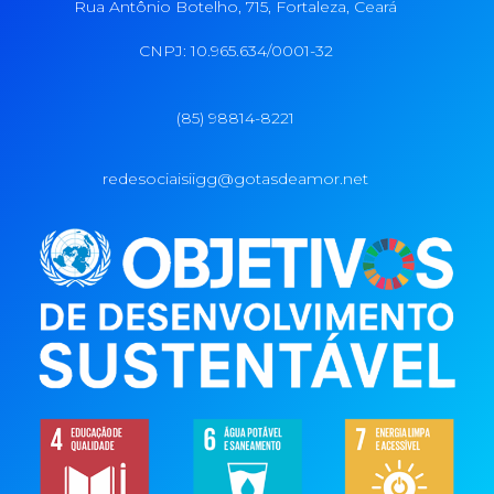
Rua Antônio Botelho, 715, Fortaleza, Ceará
CNPJ: 10.965.634/0001-32
(85) 98814-8221
redesociaisiigg@gotasdeamor.net