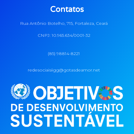
Contatos
Rua Antônio Botelho, 715, Fortaleza, Ceará
CNPJ: 10.965.634/0001-32
(85) 98814-8221
redesociaisiigg@gotasdeamor.net