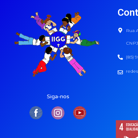
Cont
Rua A
CNPJ:
(85) 
redes
Siga-nos