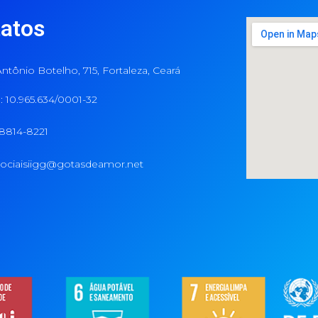
atos
ntônio Botelho, 715, Fortaleza, Ceará
 10.965.634/0001-32
98814-8221
ociaisiigg@gotasdeamor.net