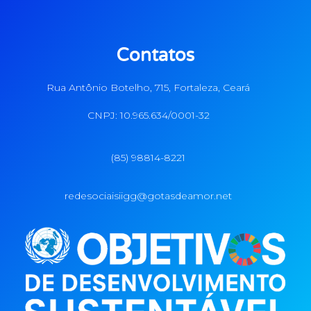
Contatos
Rua Antônio Botelho, 715, Fortaleza, Ceará
CNPJ: 10.965.634/0001-32
(85) 98814-8221
redesociaisiigg@gotasdeamor.net