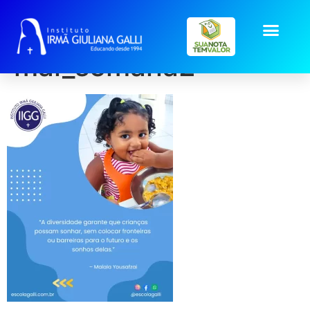
post2026-
mai_semana2