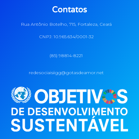
Contatos
Rua Antônio Botelho, 715, Fortaleza, Ceará
CNPJ: 10.965.634/0001-32
(85) 98814-8221
redesociaisiigg@gotasdeamor.net