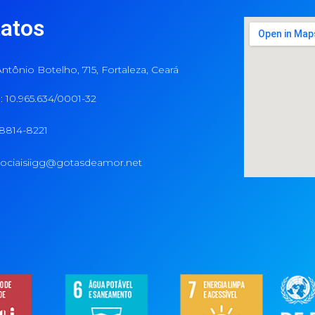
atos
ntônio Botelho, 715, Fortaleza, Ceará
 10.965.634/0001-32
98814-8221
ociaisiigg@gotasdeamor.net