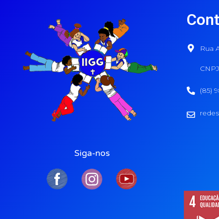
Cont
Rua A
CNPJ:
(85) 
redes
Siga-nos