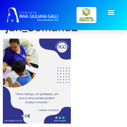
post2026-
jun_Semana2