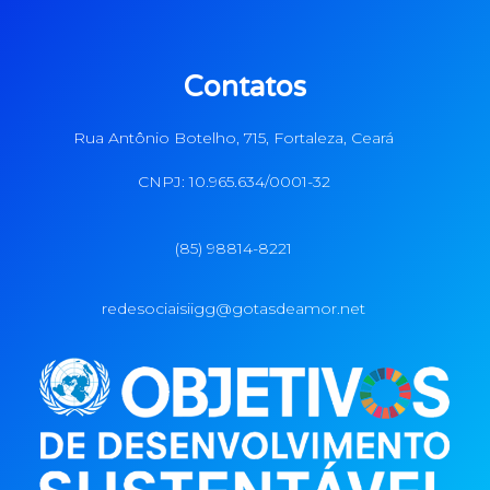
Contatos
Rua Antônio Botelho, 715, Fortaleza, Ceará
CNPJ: 10.965.634/0001-32
(85) 98814-8221
redesociaisiigg@gotasdeamor.net